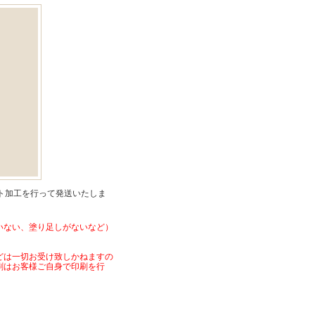
ート加工を行って発送いたしま
いない、塗り足しがないなど）
どは一切お受け致しかねますの
刷はお客様ご自身で印刷を行