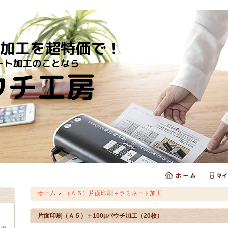
ホーム
（Ａ５）片面印刷＋ラミネート加工
＞
片面印刷（Ａ５）＋100μパウチ加工（20枚）