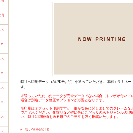
艶消
艶消
ミネ
ミネ
ミネ
ミネ
弊社へ印刷データ（Ai,PDFなど）を送っていただき、印刷＋ラミネ
す。
ミネ
※送っていただいたデータが完全データでない場合（トンボが付いて
場合は別途データ修正オプションが必要となります。
ミネ
※印刷はオフセット印刷ですが、細かな色に関しましてのクレームな
でご了承ください。化粧品など特に色にこだわりのあるジャンルの印
い、弊社に印刷物を送る形でのご発注を強く推奨いたします。
ミネ
買い物を続ける
ミネ