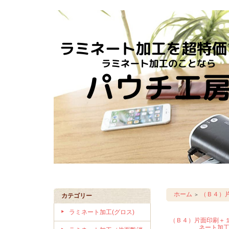
ホーム
（Ｂ４）
＞
カテゴリー
ラミネート加工(グロス)
（Ｂ４）片面印刷＋
ネート加