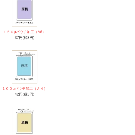
１５０μパウチ加工（A6）
37円(税3円)
１００μパウチ加工（Ａ４）
42円(税3円)