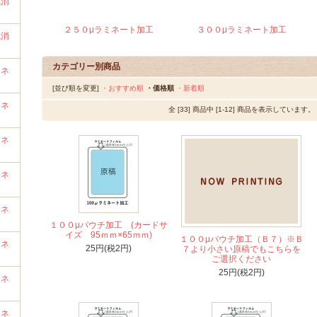
艶消
２５０μラミネート加工
３００μラミネート加工
艶消
カテゴリー別商品
ミネ
[並び順を変更]
・おすすめ順
・価格順
・新着順
ミネ
全 [33] 商品中 [1-12] 商品を表示しています。
ミネ
ミネ
ミネ
１００μパウチ加工 (カードサ
イズ 95ｍｍ×65ｍｍ)
１００μパウチ加工（Ｂ７）※Ｂ
ミネ
25円(税2円)
７より小さい原稿でもこちらを
ご選択ください
25円(税2円)
ミネ
ミネ