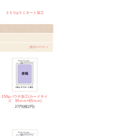
３５０μラミネート加工
次のページ ＞
150μパウチ加工(カードサイ
ズ 95ｍｍ×65ｍｍ)
27円(税2円)